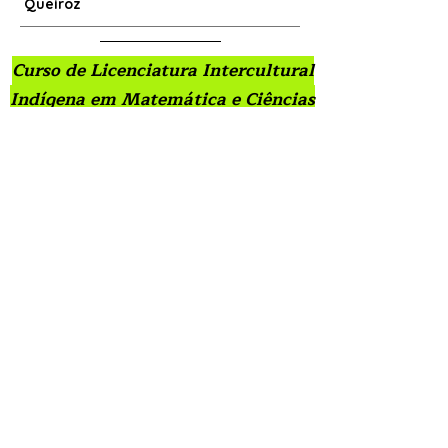
Queiroz
Curso de Licenciatura Intercultural
Indígena em Matemática e Ciências
da Natureza
Trabalhos de Conclusão de
Curso/PROLIND - 2015
Volume 1
Trabalhos de Conclusão de
Curso/PROLIND - 2015
Volume 2