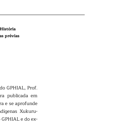
História
as prévias
do GPHIAL, Prof.
tra publicada em
bra e se aprofunde
ndígenas Xukuru-
o GPHIAL e do ex-