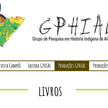
evista Campiô
Editora GPHIAL
Produções GPHIAL
Produçõe
livros