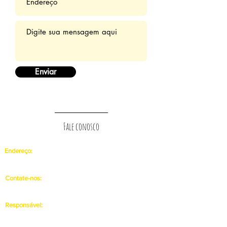
Enviar
Fale conosco
Endereço
:
UNEAL - CAMPUS III
Rodovia Eduardo Alves da Silva, Km 3, 55.600-000,
Graciliano Ramos, Palmeira dos Índios - AL
Contate-nos:
CAMPUS III:
(82) 3421-5687
gphial@uneal.edu.br
Responsável:
José Adelson Lopes Peixoto
(
Currículo Lattes
)