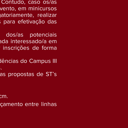
. Contudo, caso os/as
evento, em minicursos
toriamente, realizar
s para efetivação das
dos/as potenciais
cada interessado/a em
r inscrições de forma
dências do Campus III
s.
 as propostas de ST’s
2cm.
çamento entre linhas