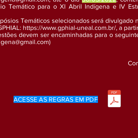
io Temático para o XI Abril Indígena e IV E
pósios Temáticos selecionados será divulgado no
 GPHIAL:
https://www.gphial-uneal.com.br/,
a parti
estões devem ser encaminhadas para o seguinte
digena@gmail.com
)
Com
ACESSE AS REGRAS EM PDF