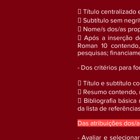
 Título centralizado
 Subtítulo sem negri
 Nome/s dos/as prop
 Após a inserção d
Roman 10 contendo, p
pesquisas; financiame
- Dos critérios para 
 Título e subtítulo
 Resumo contendo, n
 Bibliografia básic
da lista de referência
Das atribuições dos/
- Avaliar e selecion