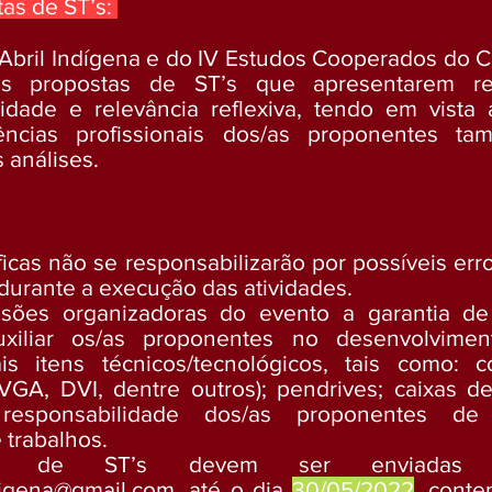
tas de ST’s:
 Abril Indígena e do IV Estudos Cooperados do 
, as propostas de ST’s que apresentarem re
idade e relevância reflexiva, tendo em vista 
ências profissionais dos/as proponentes t
 análises.
ficas não se responsabilizarão por possíveis er
durante a execução das atividades.
sões organizadoras do evento a garantia de
auxiliar os/as proponentes no desenvolvim
s itens técnicos/tecnológicos, tais como: 
GA, DVI, dentre outros); pendrives; caixas de
responsabilidade dos/as proponentes de
 trabalhos.
s de ST’s devem ser enviadas 
digena@gmail.com
, até o dia
30/05/2022
, conte