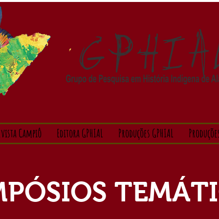
evista Campiô
Editora GPHIAL
Produções GPHIAL
Produçõe
MPÓSIOS TEMÁT