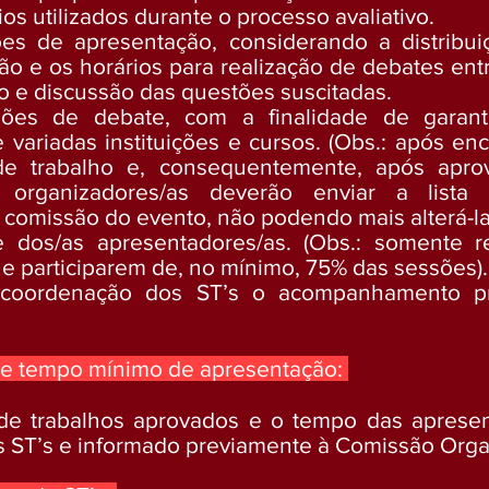
ios utilizados durante o processo avaliativo.
ões de apresentação, considerando a distribui
 e os horários para realização de debates entre
ão e discussão das questões suscitadas.
sões de debate, com a finalidade de garanti
variadas instituições e cursos. (Obs.: após enc
de trabalho e, consequentemente, após apro
as organizadores/as deverão enviar a lis
 comissão do evento, não podendo mais alterá-la
e dos/as apresentadores/as. (Obs.: somente re
ue participarem de, no mínimo, 75% das sessões)
coordenação dos ST’s o acompanhamento pr
 e tempo mínimo de apresentação:
e trabalhos aprovados e o tempo das apresen
 ST’s e informado previamente à Comissão Orga