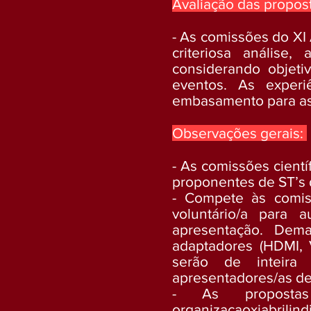
Avaliação das propos
- As comissões do XI
criteriosa análise
considerando objetiv
eventos. As experi
embasamento para as
Observações gerais:
- As comissões cientí
proponentes de ST’s 
- Compete às comis
voluntário/a para 
apresentação. Demai
adaptadores (HDMI, V
serão de inteira 
apresentadores/as de
- As proposta
organizacaoxiabrilin