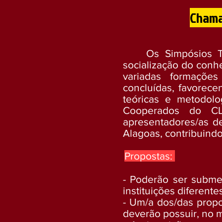
Chama
Os Simpósios T
socialização do conh
variadas formaçõe
concluídas, favorecen
teóricas e metodol
Cooperados do CL
apresentadores/as d
Alagoas, contribuindo
Propostas:
- Poderão ser submet
instituições diferente
- Um/a dos/das propo
deverão possuir, no m