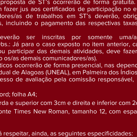
 proposta de ST’s ocorrerão de forma gratuita
fazer jus aos certificados de participação no 
res/as de trabalhos em ST’s deverão, obriga
as, incluindo o pagamento das respectivas taxa
verão ser inscritas por somente uma/a 
bs.: Já para o caso exposto no item anterior, 
ou participar das demais atividades, deve faze
mo os/as demais comunicadores/as).
icos ocorrerão de forma presencial, nas depen
dual de Alagoas (UNEAL), em Palmeira dos Índio
rocesso de avaliação pela comissão responsável,
ord; folha A4;
da e superior com 3cm e direita e inferior com 
fonte Times New Roman, tamanho 12, com espa
respeitar, ainda, as seguintes especificidades: