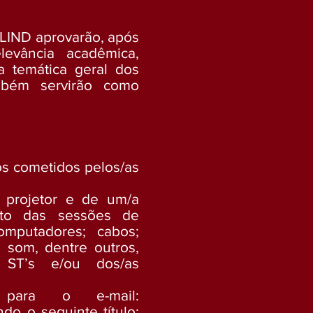
CLIND aprovarão, após
levância acadêmica,
a temática geral dos
ambém servirão como
ros cometidos pelos/as
 projetor e de um/a
ento das sessões de
computadores; cabos;
 som, dentre outros,
 ST’s e/ou dos/as
para o e-mail:
ndo o seguinte título: