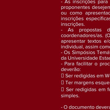
- As inscrições para
proponentes desejem 
ou como apresentado
inscrições específic
inscrições.
- As propostas de
coordenadores/as. (O
apresentar textos e/
individual, assim co
- Os Simpósios Temát
da Universidade Esta
- Para facilitar o p
deverão:
 Ser redigidas em W
 Ter margens esquer
 Ser redigidas em 
simples.
- O documento deverá 