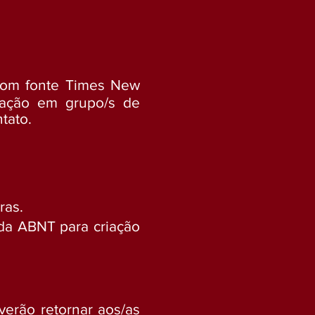
 com fonte Times New
cipação em grupo/s de
ntato.
ras.
 da ABNT para criação
verão retornar aos/as