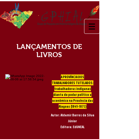
LANÇAMENTOS DE
LIVROS
A PROVÍNCIA DOS
TRABALHADORES TUTELADOS:
trabalhadores indígenas
diante do poder político e
econômico na Província das
Alagoas
(1845-1872)
Autor: Aldemir Barros da Silva
Júnior
Editora: EdUNEAL