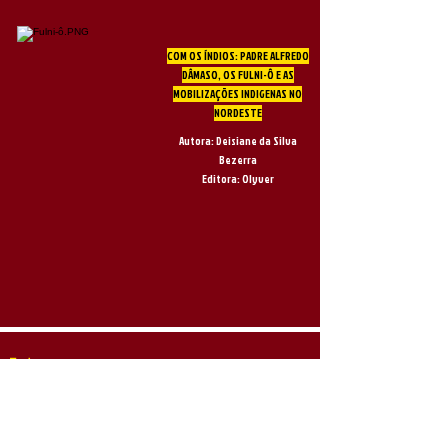
COM OS ÍNDIOS: PADRE ALFREDO
DÂMASO, OS FULNI-Ô E AS
MOBILIZAÇÕES INDIGENAS NO
NORDESTE
Autora: Deisiane da Silva
Bezerra
Editora: Olyver
Endereço
:
UNEAL - CAMPUS III
Rodovia Eduardo Alves da Silva, Km 3, 55.600-000,
Graciliano Ramos, Palmeira dos Índios - AL
Contate-nos:
CAMPUS III:
(82) 3421-5687
gphial@uneal.edu.br