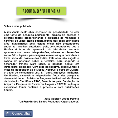
Adquira o seu exemplar
Sobre a obra publicada
A relevância desta obra, ancora-se na possibilidade de criar
uma fonte de pesquisa permanente, oriunda de acessos a
diversas fontes, proporcionando a circulação de memórias e
histórias de vários atores sociais, muitos dos quais silenciados
e/ou invisibilizados pela história oficial. Não pretendemos
anular as narrativas anteriores, pois, compreendemos que a
História é fruto da apreensão do historiador, contudo
apresentamos novas interpretações, olhares e discussões
sobre fatos, lugares, personagens e eventos que compõem a
trama social de Palmeira dos Índios. Esta obra, não esgota o
campo de pesquisa sobre a temática, pois, segundo o
historiador francês Marc Bloch, o passado segue em
ininterrupto progresso. Com essa perspectiva, descrevemos a
Praça da Independência, o Museu Xucurus, a Feira do Quadro,
o papel do memorialista Luiz B. Torres, migrações indígenas,
identidades, carnavais e religiosidade, frutos das pesquisas
desenvolvidas no âmbito do Programa Institucional de Bolsas
de Iniciação Científica - PIBIC, financiadas pela Fundação de
Amparo a Pesquisa do Estado de Alagoas - FAPEAL, ação que
esperamos tornar contínua e processual com publicações
futuras.
José Adelson Lopes Peixoto
Yuri Franklin dos Santos Rodrigues (Organizadores)
Compartilhar