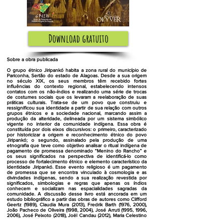
Download gratuito
Sobre a obra publicada
O grupo étnico Jiripankó habita a zona rural do município de
Pariconha, Sertão do estado de Alagoas. Desde a sua origem
no século XIX, os seus membros têm recebido fortes
influências do contexto regional, estabelecendo intensos
contatos com os não-índios e realizando uma série de trocas
de costumes sociais que os levaram a reelaboração de suas
práticas culturais. Trata-se de um povo que construiu e
ressignificou sua identidade a partir de sua relação com outros
grupos étnicos e a sociedade nacional, marcando assim a
produção da alteridade, delineada por um sistema simbólico
vigente no interior da comunidade indígena. Essa obra é
constituída por dois eixos discursivos: o primeiro, caracterizado
por historicizar a origem e reconhecimento étnico do povo
Jiripankó; o segundo, assinalado pela produção de uma
etnografia que teve como objetivo analisar o ritual indígena de
pagamento de promessa denominado “Menino do Rancho” e
os seus significados na perspectiva de identificá-lo como
processo de fortalecimento étnico e elemento característico da
identidade Jiripankó. Esse evento religioso é um pagamento
de promessa que se encontra vinculado à cosmologia e as
divindades indígenas, sendo a sua realização revestida por
significados, simbologias e regras que apenas os índios
conhecem e socializam nas espacialidades sagradas da
comunidade. A discussão desse livro está ancorada em um
estudo bibliográfico a partir das obras de autores como Clifford
Geertz (1989), Claudia Mura (2013), Fredrik Barth (1976, 2000),
João Pacheco de Oliveira (1998, 2004), José Arruti (1995, 1996,
2006), José Peixoto (2018), Joël Candau (2012), Maria Celestino