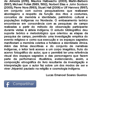
de Almeida (2010), Maurice Halbwachs (2003), Martin-Barbero
(1997), Michael Pollak (1989, 1992), Norbert Elias e John Scotson
(2000), Pierre Nora (1993), Stuart Hall (2006) e Ulf Hannerz (1997),
em conjunto com outros pesquisadores que realizaram
abordagens a respeito da função dos ritos e costumes,
conceitos de memória e identidade, patrimônio cultural e
populações indígenas no Nordeste. O embasamento teórico
encontra-se em consonância com as pesquisas de campo
realizadas a partir do método de observação participante
durante visitas à aldeia indígena. O estudo bibliográfico deu
suporte teórico e metodológico que orientou as etapas da
pesquisa de campo, permitindo uma investigação empírica do
evento religioso e como sua execução e os espaços sagrados
manifestam a memória coletiva e fortalece a identidade étnica.
Além das linhas descritivas e do conjunto de narrativas
indígenas, o leitor terá acesso a um corpo imagético, fruto do
acervo fotográfico do autor, que o permitirá ter uma referência
visual dos espaços sagrados e das personagens que fazem
parte da performance ritualística, evidenciando, assim, a
composição etnográfica do livro resultante da investigação e
interpretação que o autor faz sobre um dos modos de ser e
viver Jiripankó pautado na religião e cosmologia indígena.
Lucas Emanoel Soares Gueiros
Compartilhar
Endereço
:
UNEAL - CAMPUS III
Rodovia Eduardo Alves da Silva, Km 3, 55.600-000,
Graciliano Ramos, Palmeira dos Índios - AL
Contate-nos: