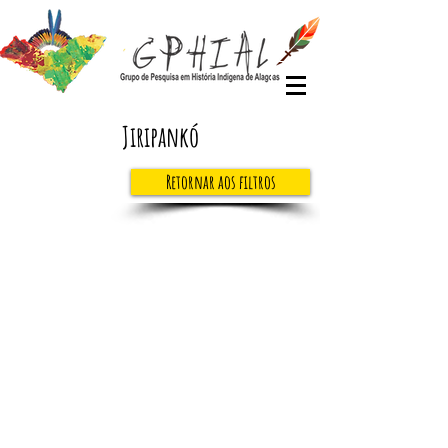
Jiripankó
Retornar aos filtros