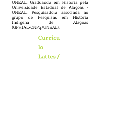
UNEAL. Graduanda em História pela
Universidade Estadual de Alagoas -
UNEAL. Pesquisadora associada ao
grupo de Pesquisas em História
Indígena de Alagoas
(GPHIAL/CNPq/UNEAL).
Currícu
lo
Lattes
/
Publicaç
ões
Graduanda em História pela
Universidade Estadual de
Alagoas - UNEAL, Palmeira dos
Índios - Campus III. Membro do
Grupo de Pesquisas em História
Indígena de Alagoas - GPHIAL,
Bolsista no Arquivo Geral da
Uneal - AGU. Voluntária do
Programa Institucional de Bolsa