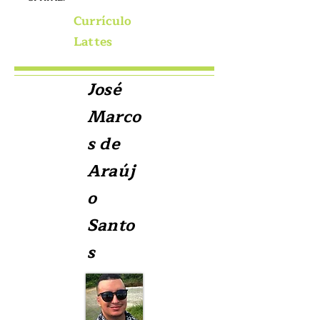
Currículo
Lattes
José
Marco
s de
Araúj
o
Santo
s