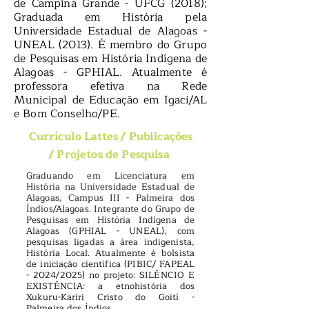
de Campina Grande - UFCG (2018);
Graduada em História pela
Universidade Estadual de Alagoas -
UNEAL (2013). É membro do Grupo
de Pesquisas em História Indígena de
Alagoas - GPHIAL. Atualmente é
professora efetiva na Rede
Municipal de Educação em Igaci/AL
e Bom Conselho/PE.
Currículo Lattes
/
Publicações
/
Projetos de Pesquisa
Graduando em Licenciatura em
História na Universidade Estadual de
Alagoas, Campus III - Palmeira dos
Índios/Alagoas. Integrante do Grupo de
Pesquisas em História Indígena de
Alagoas (GPHIAL - UNEAL), com
pesquisas ligadas a área indigenista,
História Local. Atualmente é bolsista
de iniciação científica (PIBIC/ FAPEAL
- 2024/2025) no projeto: SILÊNCIO E
EXISTÊNCIA: a etnohistória dos
Xukuru-Kariri Cristo do Goití -
Palmeira dos Índios
.