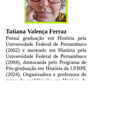
Tatiana Valença Ferraz
Possui graduação em História pela
Universidade Federal de Pernambuco
(2002) e mestrado em História pela
Universidade Federal de Pernambuco
(2004), doutoranda pelo Programa de
Pós-graduação em História da UFRPE
(2024). Organizadora e professora do
curso de qualificação em História da
Arte Indígena do Museu do Estado de
Pernambuco(MEPE);
Professora/tutora de capacitação e
qualificação de docentes, na produção
de conteúdo didático e paradidático
em História Indígena, na rede de
Educação Básica da Secretaria de
Educação do Estado de Pernambuco;